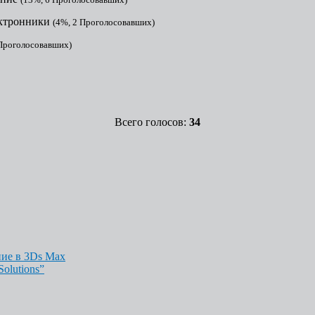
ектронники
(4%, 2 Проголосовавших)
 Проголосовавших)
Всего голосов:
34
ние в 3Ds Max
olutions”