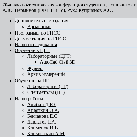
70-я научно-техническая конференция студентов , аспиранто
А.Ю. Перминов (ГФ ПГ 3-1с), Рук.: Куприянов А.О.
Дополнительные задания
Временные
Программы по ГНСС
Документация по ГНСС
Наши исследования
Обучение в ЦГТ
Лабораторные (ЦГТ)
AutoCad Civil 3D
Журнал
Архив измерений
Обучение на ПГ
Лабораторные (ПГ)
Спецметоды (ПГ)
Наши работы
Алибин Д.Ю.
Апряткин О.А.
Бекчанова Е.С.
Давлатов Р.А.
Клименок И.В.
Климовский А.М.