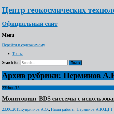
Центр геокосмических технол
Официальный сайт
Menu
Перейти к содержимому
Тесты
Search for:
Архив рубрики: Перминов А.
23
Июн/15
Мониторинг BDS системы с использова
23.06.2015
Куприянов А.О.
,
Наши работы
,
Перминов А.Ю.
ЦГТ