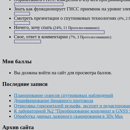
Знать как функционирует ГНСС приемник на уровне эл
Смотреть презентации о спутниковых технологиях
(4%, 2
Ничего, хочу спать
(24%, 11 Проголосовавших)
Свое, ответ в комментарии
(7%, 3 Проголосовавших)
Мои баллы
Вы должны войти на сайт для просмотра баллов.
Последние записи
Планирование сеансов спутниковых наблюдений
Дешифрирование бинарного протокола
Отрисовка горизонталей рельефа, экспорт и редактирова
К лабораторной №2 “Преобразование координат в GNSS S
Обработка данных лазерного сканирования в 3Ds Max
Архив сайта