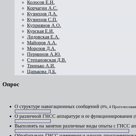
Колосов Е.Н.
Корчагин А.С.
Кузнецов Д.А.
Кузнецов С.П.
Куприянов А.О.
Курская Е.И.
Лидовская Е.А.
Майоров А.А.
Морозов Д.А.
Перминов А.Ю.
Степановская Д.В.
Тринько А.И.
Царькова Д.Б.
Опрос
О структуре навигационных сообщений
(9%, 4 Проголосова
О различной ГНСС аппаратуре и ее функционировании
(
Выполнять на занятии различные виды опыты с ГНСС а
Обрабатывать ГНСС измерения и изучать программиров